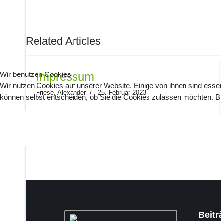
NÄCHSTER BEITRAG: IMPRESSUM
WEITER
Related Articles
Wir benutzen Cookies
Impressum
Wir nutzen Cookies auf unserer Website. Einige von ihnen sind essen
Friese, Alexander
25. Februar 2023
können selbst entscheiden, ob Sie die Cookies zulassen möchten. Bit
AKZEPTIEREN
ABLEHNEN
Beitr