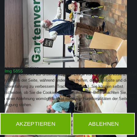
Wir benutzen Cookies
Img 5855
Wir nutzen Cookies auf unserer Website. Einige von ihnen sind essenziell für
den Betrieb der Seite, während andere uns helfen, diese Website und die
Nutzererfahrung zu verbessern (Tracking Cookies). Sie können selbst
entscheiden, ob Sie die Cookies zulassen möchten. Bitte beachten Sie, dass
bei einer Ablehnung womöglich nicht mehr alle Funktionalitäten der Seite zur
Verfügung stehen.
AKZEPTIEREN
ABLEHNEN