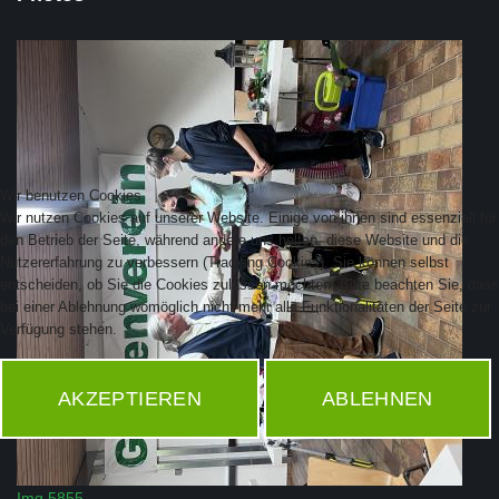
Wir benutzen Cookies
Wir nutzen Cookies auf unserer Website. Einige von ihnen sind essenziell für
den Betrieb der Seite, während andere uns helfen, diese Website und die
Nutzererfahrung zu verbessern (Tracking Cookies). Sie können selbst
entscheiden, ob Sie die Cookies zulassen möchten. Bitte beachten Sie, dass
bei einer Ablehnung womöglich nicht mehr alle Funktionalitäten der Seite zur
Verfügung stehen.
AKZEPTIEREN
ABLEHNEN
Img 5855