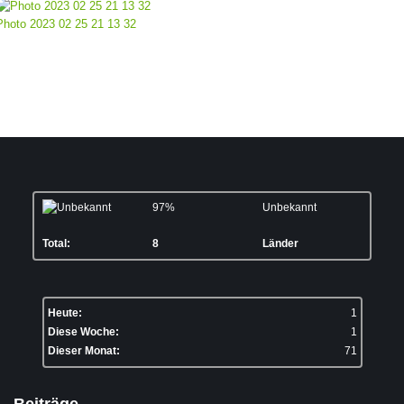
Photo 2023 02 25 21 13 32
97%
Unbekannt
Total:
8
Länder
Heute:
1
Diese Woche:
1
Dieser Monat:
71